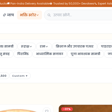
cts
🚚 Pan-India Delivery Available
🔱 Trusted by 50,000+ Devotees
📞 Expert Astro
📿
जाप
भक्ति स्टोर
्त सामग्री
रूद्राक्ष
रत्न
क्रिस्टल और उपचारक पत्थर
पाइराइट
तु संग्रह
पिरामिड
आध्यात्मिक सजावट
पूजा आवश्यक सामग्री
जप
2,500
Custom
▼
-
31
%