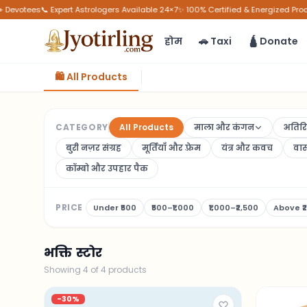
Devotees
📞 Expert Astrologers Available 24×7
✨ 100% Certified & Energized Produ
होम
🚗 Taxi
🛕 Donate
🛍️ All Products
CATEGORY
All Products
माला और कंगन
अतिरिक
बुरी नज़र संग्रह
मूर्तियाँ और फ़्रेम
यंत्र और कवच
वास्
कॉम्बो और उपहार पैक
PRICE
Under ₹500
₹500–₹1,000
₹1,000–₹2,500
Above ₹
भक्ति स्टोर
Showing
4
of
4
products
-
30
%