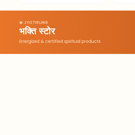
🔱 JYOTIRLING
भक्ति स्टोर
Energized & certified spiritual products